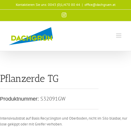
Zum
Kontaktieren Sie uns:
0043 (0)1/470 80 44
|
office@dachgruen.at
Inhalt
springen
Instagram
Pflanzerde TG
S32091GW
Produktnummer:
Intensivsubstrat auf Basis Recyclington und Oberboden, nicht im Silo blasbar, nur
lose gekippt oder mit Greifer verhoben.