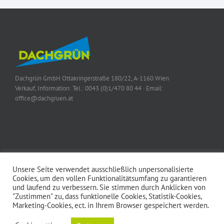
Dachgrün GmbH
Ottakringerstraße 180/22, A-1160 Wien
Verkauf, Information:
Tel.: 0043 (0)1/470 80 44
· Email:
office@dachgruen.at
Unsere Seite verwendet ausschließlich unpersonalisierte
Cookies, um den vollen Funktionalitätsumfang zu garantieren
und laufend zu verbessern. Sie stimmen durch Anklicken von
© 2015 Dachgrün GmbH | Alle Rechte vorbehalten |
Impressum
|
AGBs
|
"Zustimmen" zu, dass funktionelle Cookies, Statistik-Cookies,
Datenschutz
Marketing-Cookies, ect. in Ihrem Browser gespeichert werden.
Wir verwenden Cookies für die Funktionen auf unserer Website und um die
Erfahrung unserer Nutzer zu verbessern.