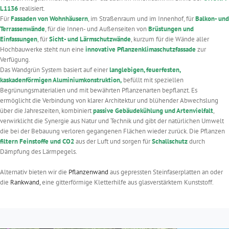
L1136
realisiert.
Für
Fassaden von Wohnhäusern
, im Straßenraum und im Innenhof, für
Balkon- und
Terrassenwände
, für die Innen- und Außenseiten von
Brüstungen und
Einfassungen
, für
Sicht- und Lärmschutzwände
, kurzum für die Wände aller
Hochbauwerke steht nun eine
innovative Pflanzenklimaschutzfassade
zur
Verfügung.
Das Wandgrün System basiert auf einer
langlebigen, feuerfesten,
kaskadenförmigen Aluminiumkonstruktion,
befüllt mit speziellen
Begrünungsmaterialien und mit bewährten Pflanzenarten bepflanzt. Es
ermöglicht die Verbindung von klarer Architektur und blühender Abwechslung
über die Jahreszeiten, kombiniert
passive Gebäudekühlung und Artenvielfalt
,
verwirklicht die Synergie aus Natur und Technik und gibt der natürlichen Umwelt
die bei der Bebauung verloren gegangenen Flächen wieder zurück. Die Pflanzen
filtern Feinstoffe und CO2
aus der Luft und sorgen für
Schallschutz
durch
Dämpfung des Lärmpegels.
Alternativ bieten wir die
Pflanzenwand
aus gepressten Steinfaserplatten an oder
die
Rankwand,
eine gitterförmige Kletterhilfe aus glasverstärktem Kunststoff.