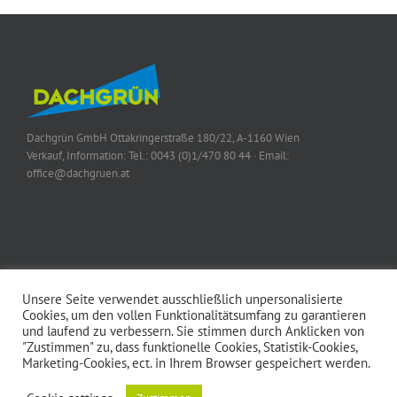
Dachgrün GmbH
Ottakringerstraße 180/22, A-1160 Wien
Verkauf, Information:
Tel.: 0043 (0)1/470 80 44
· Email:
office@dachgruen.at
Unsere Seite verwendet ausschließlich unpersonalisierte
Cookies, um den vollen Funktionalitätsumfang zu garantieren
und laufend zu verbessern. Sie stimmen durch Anklicken von
© 2015 Dachgrün GmbH | Alle Rechte vorbehalten |
Impressum
|
AGBs
|
"Zustimmen" zu, dass funktionelle Cookies, Statistik-Cookies,
Datenschutz
Marketing-Cookies, ect. in Ihrem Browser gespeichert werden.
Wir verwenden Cookies für die Funktionen auf unserer Website und um die
Erfahrung unserer Nutzer zu verbessern.