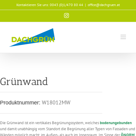
Zum
Kontaktieren Sie uns:
0043 (0)1/470 80 44
|
office@dachgruen.at
Inhalt
springen
Instagram
Grünwand
W18012MW
Produktnummer:
Die Grünwand ist ein vertikales Begrünungssystem, welches
bodenungebunden
und damit unabhängig vom Standort die Begrünung aller Typen von Fassaden und
Wänden möglich macht, im Außen- als auch im Innenraum. Im Sinne der
ÖNORM