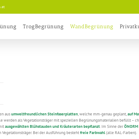
.at
rünung
TrogBegrünung
WandBegrünung
Privat
len aus
umweltfreundlichen Steinfaserplatten
, welche mm-genau geplant,
auf Ma
 werden als Vegetationsträger mit speziellen Begrünungsmaterialien befüllt – char
mit
ausgewählten Blühstauden und Kräuterarten bepflanzt
. Im Sinne der
ÖNORM 
 Vegetationsträger. Bei der Ausführung besteht
freie Farbwahl
(alle RAL-Farben).