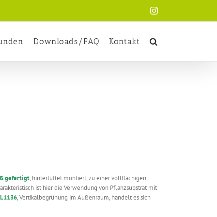
Instagram
kunden
Downloads/FAQ
Kontakt
ß gefertigt
, hinterlüftet montiert, zu einer vollflächigen
akteristisch ist hier die Verwendung von Pflanzsubstrat mit
L1136
, Vertikalbegrünung im Außenraum, handelt es sich