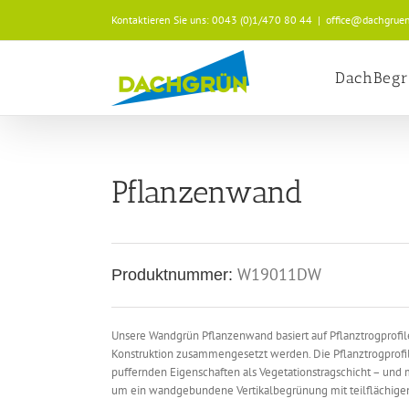
Zum
Kontaktieren Sie uns:
0043 (0)1/470 80 44
|
office@dachgruen
Inhalt
springen
DachBeg
Pflanzenwand
W19011DW
Produktnummer:
Unsere Wandgrün Pflanzenwand basiert auf Pflanztrogprofi
Konstruktion zusammengesetzt werden. Die Pflanztrogprofile
puffernden Eigenschaften als Vegetationstragschicht – und 
um ein wandgebundene Vertikalbegrünung mit teilflächigen